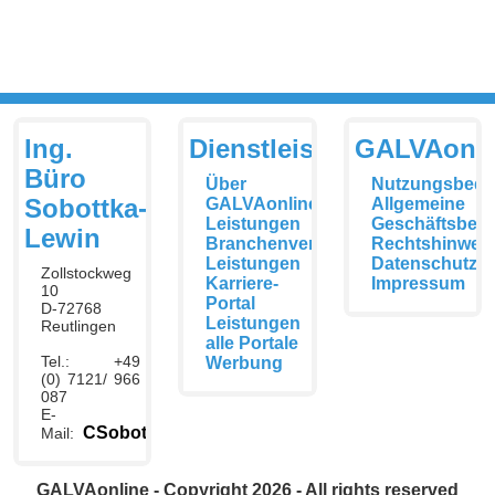
Ing.
Dienstleistungen
GALVAonli
Büro
Über
Nutzungsbedi
Sobottka-
GALVAonline
Allgemeine
Leistungen
Geschäftsbed
Lewin
Branchenverzeichnis
Rechtshinwei
Leistungen
Datenschutzer
Zollstockweg
Karriere-
Impressum
10
Portal
D-72768
Leistungen
Reutlingen
alle Portale
Tel.: +49
Werbung
(0) 7121/ 966
087
E-
CSobottka@galvaonline.de
Mail:
GALVAonline - Copyright 2026 - All rights reserved