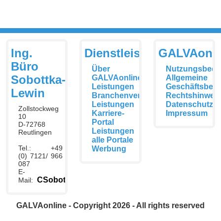
Ing.
Dienstleistungen
GALVAonli
Büro
Über
Nutzungsbedi
Sobottka-
GALVAonline
Allgemeine
Leistungen
Geschäftsbed
Lewin
Branchenverzeichnis
Rechtshinwei
Leistungen
Datenschutzer
Zollstockweg
Karriere-
Impressum
10
Portal
D-72768
Leistungen
Reutlingen
alle Portale
Tel.: +49
Werbung
(0) 7121/ 966
087
E-
CSobottka@galvaonline.de
Mail:
GALVAonline - Copyright 2026 - All rights reserved