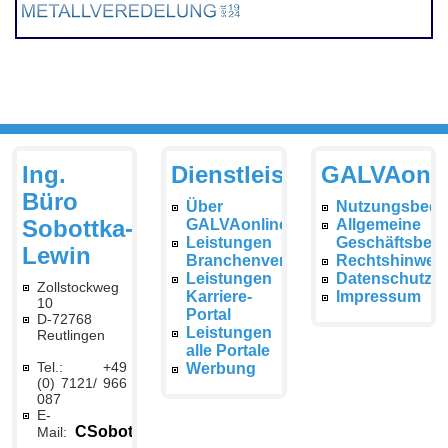
Ing.
Dienstleistungen
GALVAonli
Büro
Über
Nutzungsbedi
Sobottka-
GALVAonline
Allgemeine
Leistungen
Geschäftsbed
Lewin
Branchenverzeichnis
Rechtshinwei
Leistungen
Datenschutzer
Zollstockweg
Karriere-
Impressum
10
Portal
D-72768
Leistungen
Reutlingen
alle Portale
Tel.: +49
Werbung
(0) 7121/ 966
087
E-
CSobottka@galvaonline.de
Mail: