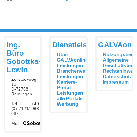
Ing.
Dienstleistungen
GALVAonli
Büro
Über
Nutzungsbedi
Sobottka-
GALVAonline
Allgemeine
Leistungen
Geschäftsbed
Lewin
Branchenverzeichnis
Rechtshinwei
Leistungen
Datenschutzer
Zollstockweg
Karriere-
Impressum
10
Portal
D-72768
Leistungen
Reutlingen
alle Portale
Tel.: +49
Werbung
(0) 7121/ 966
087
E-
CSobottka@galvaonline.de
Mail: