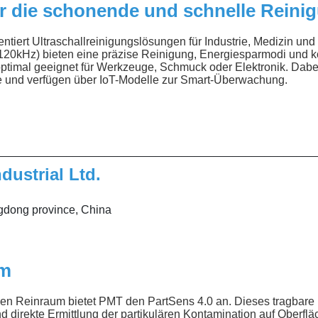
ür die schonende und schnelle Reini
ntiert Ultraschallreinigungslösungen für Industrie, Medizin und
20kHz) bieten eine präzise Reinigung, Energiesparmodi und k
ptimal geeignet für Werkzeuge, Schmuck oder Elektronik. Dabei
le und verfügen über IoT-Modelle zur Smart-Überwachung.
__________________________________________________
dustrial Ltd.
gdong province, China
em
den Reinraum bietet PMT den PartSens 4.0 an. Dieses tragbar
d direkte Ermittlung der partikulären Kontamination auf Oberflä