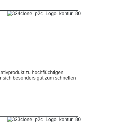
_____________________________
ativprodukt zu hochflüchtigen
 sich besonders gut zum schnellen
_____________________________