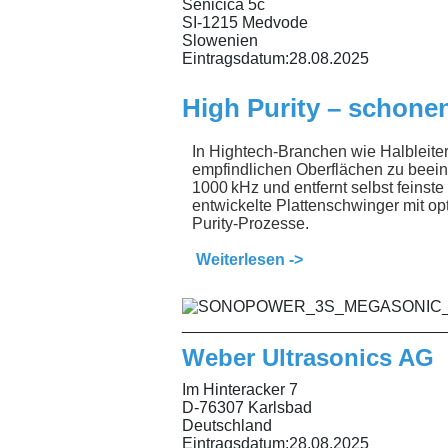
Seničica 5c
SI-1215 Medvode
Slowenien
Eintragsdatum:
28.08.2025
High Purity – schone
In Hightech-Branchen wie Halbleiter
empfindlichen Oberflächen zu beei
1000 kHz und entfernt selbst feinst
entwickelte Plattenschwinger mit op
Purity-Prozesse.
Weiterlesen ->
_____________________________
Weber Ultrasonics AG
Im Hinteracker 7
D-76307 Karlsbad
Deutschland
Eintragsdatum:
28.08.2025