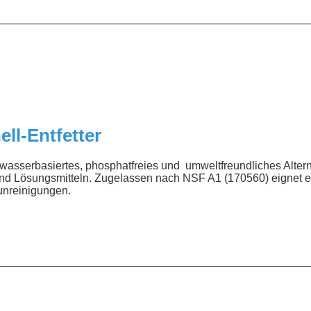
__________________________________________________
ll-Entfetter
 wasserbasiertes, phosphatfreies und umweltfreundliches Altern
d Lösungsmitteln. Zugelassen nach NSF A1 (170560) eignet er
runreinigungen.
__________________________________________________