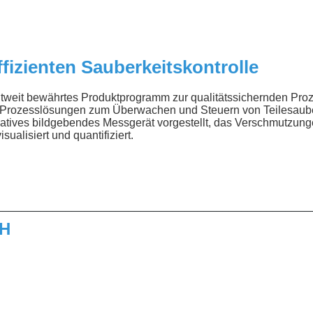
fizienten Sauberkeitskontrolle
ltweit bewährtes Produktprogramm zur qualitätssichernden Proz
Prozesslösungen zum Überwachen und Steuern von Teilesaube
vatives bildgebendes Messgerät vorgestellt, das Verschmutzunge
sualisiert und quantifiziert.
__________________________________________________
bH