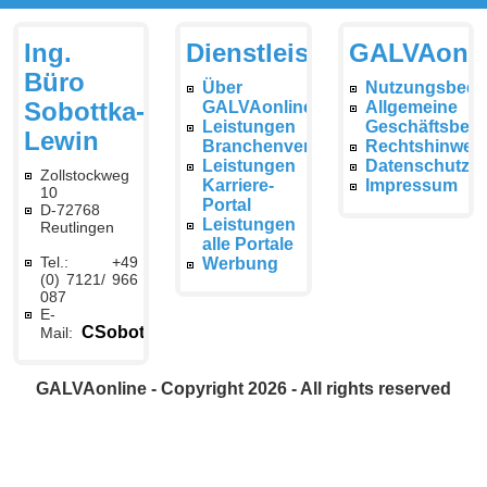
Ing.
Dienstleistungen
GALVAonli
Büro
Über
Nutzungsbedi
Sobottka-
GALVAonline
Allgemeine
Leistungen
Geschäftsbed
Lewin
Branchenverzeichnis
Rechtshinwei
Leistungen
Datenschutzer
Zollstockweg
Karriere-
Impressum
10
Portal
D-72768
Leistungen
Reutlingen
alle Portale
Tel.: +49
Werbung
(0) 7121/ 966
087
E-
CSobottka@galvaonline.de
Mail:
GALVAonline - Copyright 2026 - All rights reserved