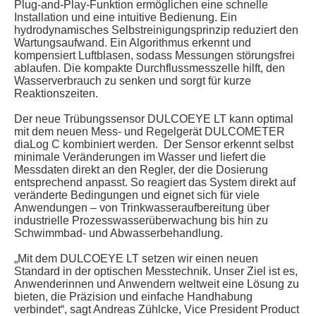
Plug-and-Play-Funktion ermöglichen eine schnelle
Installation und eine intuitive Bedienung. Ein
hydrodynamisches Selbstreinigungsprinzip reduziert den
Wartungsaufwand. Ein Algorithmus erkennt und
kompensiert Luftblasen, sodass Messungen störungsfrei
ablaufen. Die kompakte Durchflussmesszelle hilft, den
Wasserverbrauch zu senken und sorgt für kurze
Reaktionszeiten.
Der neue Trübungssensor DULCOEYE LT kann optimal
mit dem neuen Mess- und Regelgerät DULCOMETER
diaLog C kombiniert werden. Der Sensor erkennt selbst
minimale Veränderungen im Wasser und liefert die
Messdaten direkt an den Regler, der die Dosierung
entsprechend anpasst. So reagiert das System direkt auf
veränderte Bedingungen und eignet sich für viele
Anwendungen – von Trinkwasseraufbereitung über
industrielle Prozesswasserüberwachung bis hin zu
Schwimmbad- und Abwasserbehandlung.
„Mit dem DULCOEYE LT setzen wir einen neuen
Standard in der optischen Messtechnik. Unser Ziel ist es,
Anwenderinnen und Anwendern weltweit eine Lösung zu
bieten, die Präzision und einfache Handhabung
verbindet“, sagt Andreas Zühlcke, Vice President Product