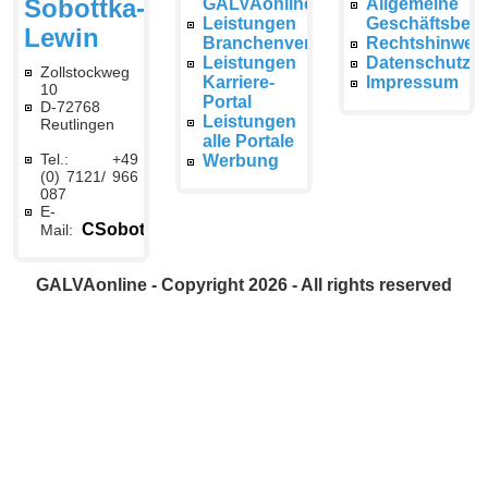
Sobottka-
GALVAonline
Allgemeine
Leistungen
Geschäftsbed
Lewin
Branchenverzeichnis
Rechtshinwei
Leistungen
Datenschutzer
Zollstockweg
Karriere-
Impressum
10
Portal
D-72768
Leistungen
Reutlingen
alle Portale
Tel.: +49
Werbung
(0) 7121/ 966
087
E-
CSobottka@galvaonline.de
Mail:
GALVAonline - Copyright 2026 - All rights reserved