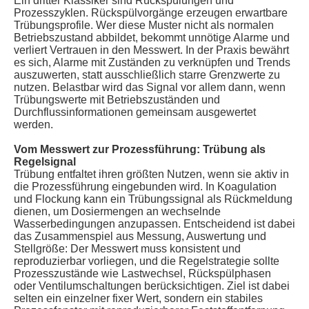
Ein dritter Klassiker sind Rückspülungen und
Prozesszyklen. Rückspülvorgänge erzeugen erwartbare
Trübungsprofile. Wer diese Muster nicht als normalen
Betriebszustand abbildet, bekommt unnötige Alarme und
verliert Vertrauen in den Messwert. In der Praxis bewährt
es sich, Alarme mit Zuständen zu verknüpfen und Trends
auszuwerten, statt ausschließlich starre Grenzwerte zu
nutzen. Belastbar wird das Signal vor allem dann, wenn
Trübungswerte mit Betriebszuständen und
Durchflussinformationen gemeinsam ausgewertet
werden.
Vom Messwert zur Prozessführung: Trübung als
Regelsignal
Trübung entfaltet ihren größten Nutzen, wenn sie aktiv in
die Prozessführung eingebunden wird. In Koagulation
und Flockung kann ein Trübungssignal als Rückmeldung
dienen, um Dosiermengen an wechselnde
Wasserbedingungen anzupassen. Entscheidend ist dabei
das Zusammenspiel aus Messung, Auswertung und
Stellgröße: Der Messwert muss konsistent und
reproduzierbar vorliegen, und die Regelstrategie sollte
Prozesszustände wie Lastwechsel, Rückspülphasen
oder Ventilumschaltungen berücksichtigen. Ziel ist dabei
selten ein einzelner fixer Wert, sondern ein stabiles