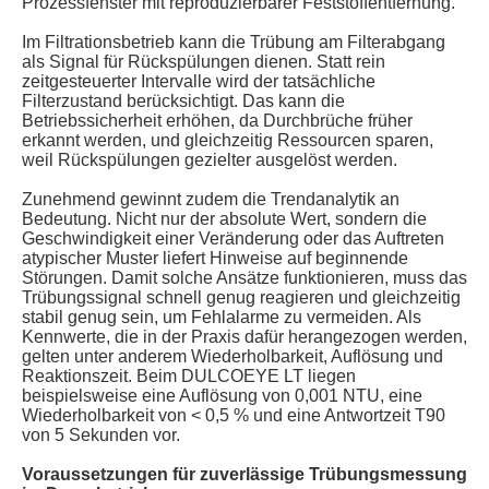
Prozessfenster mit reproduzierbarer Feststoffentfernung.
Im Filtrationsbetrieb kann die Trübung am Filterabgang
als Signal für Rückspülungen dienen. Statt rein
zeitgesteuerter Intervalle wird der tatsächliche
Filterzustand berücksichtigt. Das kann die
Betriebssicherheit erhöhen, da Durchbrüche früher
erkannt werden, und gleichzeitig Ressourcen sparen,
weil Rückspülungen gezielter ausgelöst werden.
Zunehmend gewinnt zudem die Trendanalytik an
Bedeutung. Nicht nur der absolute Wert, sondern die
Geschwindigkeit einer Veränderung oder das Auftreten
atypischer Muster liefert Hinweise auf beginnende
Störungen. Damit solche Ansätze funktionieren, muss das
Trübungssignal schnell genug reagieren und gleichzeitig
stabil genug sein, um Fehlalarme zu vermeiden. Als
Kennwerte, die in der Praxis dafür herangezogen werden,
gelten unter anderem Wiederholbarkeit, Auflösung und
Reaktionszeit. Beim DULCOEYE LT liegen
beispielsweise eine Auflösung von 0,001 NTU, eine
Wiederholbarkeit von < 0,5 % und eine Antwortzeit T90
von 5 Sekunden vor.
Voraussetzungen für zuverlässige Trübungsmessung