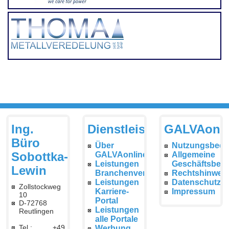
Ing.
Dienstleistungen
GALVAonli
Büro
Über
Nutzungsbedi
Sobottka-
GALVAonline
Allgemeine
Leistungen
Geschäftsbed
Lewin
Branchenverzeichnis
Rechtshinwei
Leistungen
Datenschutzer
Zollstockweg
Karriere-
Impressum
10
Portal
D-72768
Leistungen
Reutlingen
alle Portale
Tel.: +49
Werbung