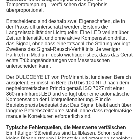
Temperatursprung – verfälschen das Ergebnis
überproportional.
Entscheidend sind deshalb zwei Eigenschaften, die in
der Praxis oft unterschätzt werden. Erstens die
Langzeitstabilität der Lichtquelle: Eine LED verliert über
Zeit an Intensität, und ohne aktive Kompensation driftet
das Signal, ohne dass eine tatsächliche Störung vorliegt.
Zweitens das Signal-Rausch-Verhältnis: Je weniger
Partikel im Medium, desto wichtiger ist es, dass das Gerät
echte Trübungsänderungen von Messrauschen
unterscheiden kann.
Der DULCOEYE LT von ProMinent ist für diesen Bereich
ausgelegt. Er misst im Bereich 0 bis 100 NTU nach dem
nephelometrischen Prinzip gemäß ISO 7027 mit einer
860-nm-Infrarot-LED und verfügt über eine automatische
Kompensation der Lichtquellenalterung. Für die
Betriebspraxis bedeutet das: Das Signal bleibt auch über
längere Betriebszeiträume stabil, ohne dass regelmäßige
manuelle Korrekturen erforderlich sind.
Typische Fehlerquellen, die Messwerte verfälschen
Ein häufiger Störeinfluss sind Luftblasen. Schon sehr
kleine Blasen streuen Licht stark und erzeugen scheinbar