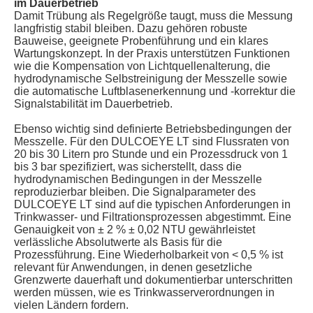
im Dauerbetrieb
Damit Trübung als Regelgröße taugt, muss die Messung
langfristig stabil bleiben. Dazu gehören robuste
Bauweise, geeignete Probenführung und ein klares
Wartungskonzept. In der Praxis unterstützen Funktionen
wie die Kompensation von Lichtquellenalterung, die
hydrodynamische Selbstreinigung der Messzelle sowie
die automatische Luftblasenerkennung und -korrektur die
Signalstabilität im Dauerbetrieb.
Ebenso wichtig sind definierte Betriebsbedingungen der
Messzelle. Für den DULCOEYE LT sind Flussraten von
20 bis 30 Litern pro Stunde und ein Prozessdruck von 1
bis 3 bar spezifiziert, was sicherstellt, dass die
hydrodynamischen Bedingungen in der Messzelle
reproduzierbar bleiben. Die Signalparameter des
DULCOEYE LT sind auf die typischen Anforderungen in
Trinkwasser- und Filtrationsprozessen abgestimmt. Eine
Genauigkeit von ± 2 % ± 0,02 NTU gewährleistet
verlässliche Absolutwerte als Basis für die
Prozessführung. Eine Wiederholbarkeit von < 0,5 % ist
relevant für Anwendungen, in denen gesetzliche
Grenzwerte dauerhaft und dokumentierbar unterschritten
werden müssen, wie es Trinkwasserverordnungen in
vielen Ländern fordern.