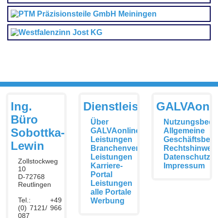
Ing.
Dienstleistungen
GALVAonli
Büro
Über
Nutzungsbedi
Sobottka-
GALVAonline
Allgemeine
Leistungen
Geschäftsbed
Lewin
Branchenverzeichnis
Rechtshinwei
Leistungen
Datenschutzer
Zollstockweg
Karriere-
Impressum
10
Portal
D-72768
Leistungen
Reutlingen
alle Portale
Tel.: +49
Werbung
(0) 7121/ 966
087