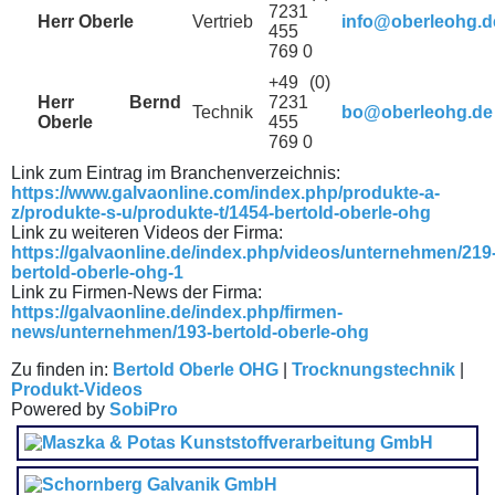
7231
Herr Oberle
Vertrieb
info@oberleohg.d
455
769 0
+49 (0)
Herr Bernd
7231
Technik
bo@oberleohg.de
Oberle
455
769 0
Link zum Eintrag im Branchenverzeichnis:
https://www.galvaonline.com/index.php/produkte-a-
z/produkte-s-u/produkte-t/1454-bertold-oberle-ohg
Link zu weiteren Videos der Firma:
https://galvaonline.de/index.php/videos/unternehmen/219
bertold-oberle-ohg-1
Link zu Firmen-News der Firma:
https://galvaonline.de/index.php/firmen-
news/unternehmen/193-bertold-oberle-ohg
Zu finden in:
Bertold Oberle OHG
|
Trocknungstechnik
|
Produkt-Videos
Powered by
SobiPro